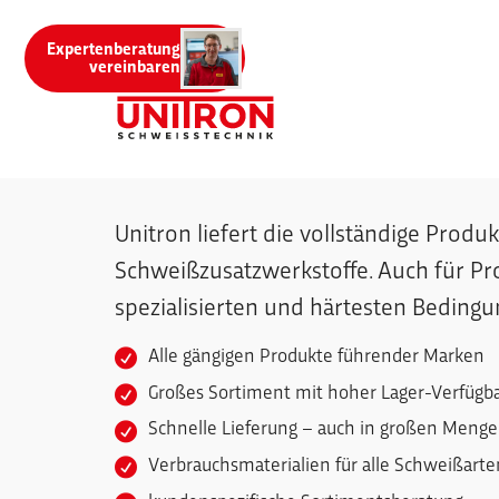
Menü überspringen
Expertenberatung
vereinbaren
Menü überspringen
Schweißzusatzwer
Unitron liefert die vollständige Produk
Schweißzusatzwerkstoffe. Auch für Pr
spezialisierten und härtesten Bedingu
Alle gängigen Produkte führender Marken
Großes Sortiment mit hoher Lager-Verfügba
Schnelle Lieferung – auch in großen Meng
Verbrauchsmaterialien für alle Schweißarte