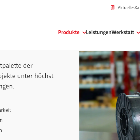
Aktuelles
Ka
Zeige Menü-Unterpunkte von 'Prod
Zeige Menü-
Produkte
Leistungen
Werkstatt
kstoffe
tpalette der
ojekte unter höchst
ngen.
rkeit
en
n