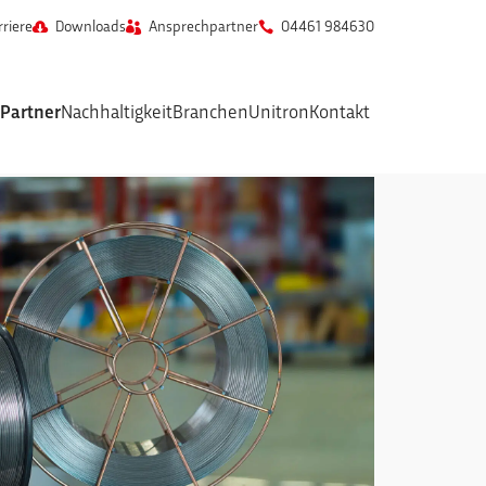
rriere
Downloads
Ansprechpartner
04461 984630
ukte'
Unterpunkte von 'Werkstatt'
Partner
Nachhaltigkeit
Branchen
Unitron
Kontakt