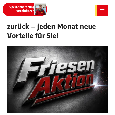
Menü überspringen
Menü überspringen
Expertenberatung
vereinbaren
Die Friesen-Aktionen sind
zurück – jeden Monat neue
Vorteile für Sie!